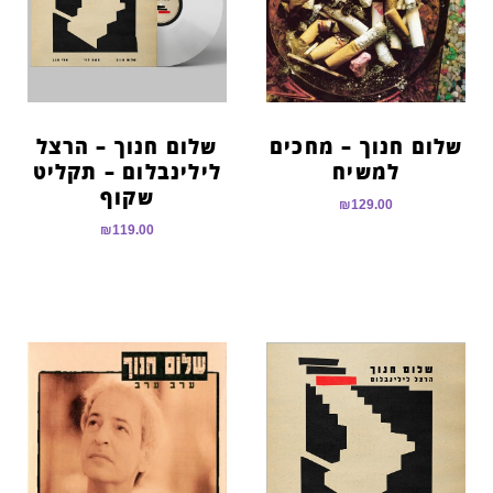
הוסף קו תחתון לקישורים
format_underlined
סמן קישורים
font_download
לאפס
cached
את
שלום חנוך – מחכים
שלום חנוך – הרצל
כל
למשיח
לילינבלום – תקליט
האפשרויות
שקוף
₪
129.00
₪
119.00