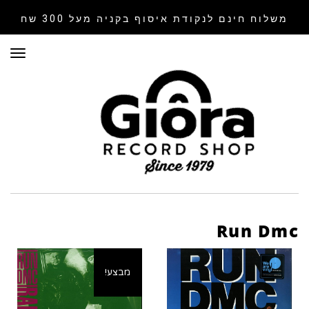
משלוח חינם לנקודת איסוף
בקניה מעל 300 שח
תפר
Run Dmc
מבצע!