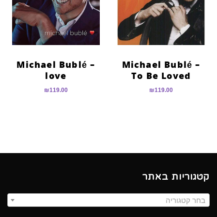
הוסף קו תחתון לקישורים
format_underlined
סמן קישורים
font_download
לאפס
cached
את
Michael Bublé –
Michael Bublé –
כל
love
To Be Loved
האפשרויות
₪
119.00
₪
119.00
קטגוריות באתר
בחר קטגוריה