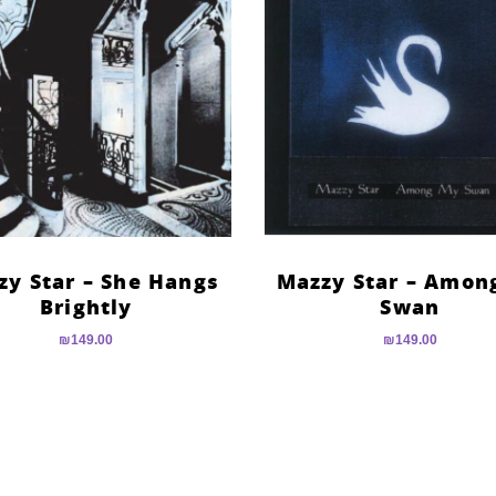
zy Star – She Hangs
Mazzy Star – Amon
Brightly
Swan
₪
149.00
₪
149.00