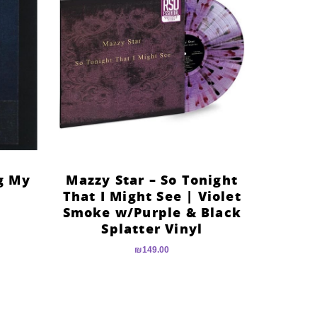
g My
Mazzy Star – So Tonight
That I Might See | Violet
Smoke w/Purple & Black
Splatter Vinyl
₪
149.00