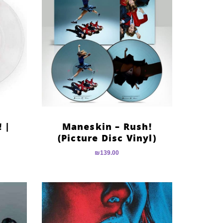
 |
Maneskin – Rush!
(Picture Disc Vinyl)
₪
139.00