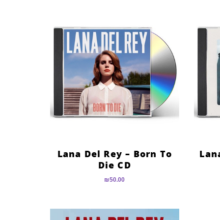
Lana Del Rey – Born To
Lana
Die CD
₪
50.00