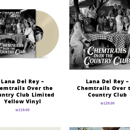
Lana Del Rey –
Lana Del Rey –
emtrails Over the
Chemtrails Over 
untry Club Limited
Country Club
Yellow Vinyl
₪
129.00
₪
119.00