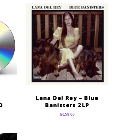
Lana Del Rey – Blue
D
Banisters 2LP
₪
159.00