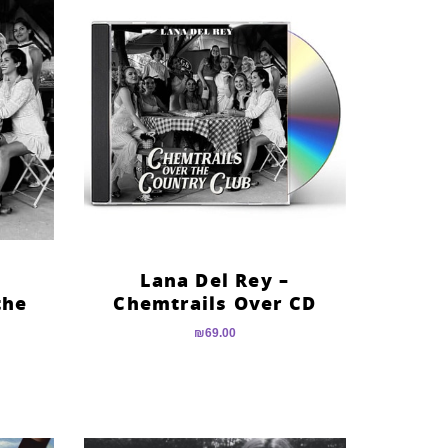
Lana Del Rey –
the
Chemtrails Over CD
₪
69.00