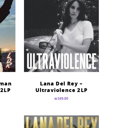
rman
Lana Del Rey –
 2LP
Ultraviolence 2LP
₪
169.00