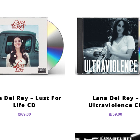
 Del Rey – Lust For
Lana Del Rey –
Life CD
Ultraviolence C
₪
69.00
₪
59.00