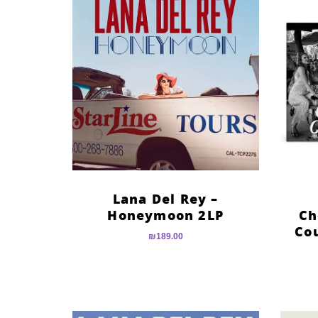
Lana Del Rey –
Honeymoon 2LP
Ch
Co
₪
189.00