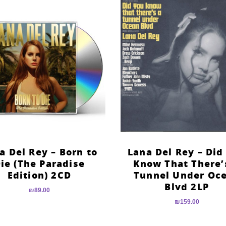
a Del Rey – Born to
Lana Del Rey – Did
ie (The Paradise
Know That There’
Edition) 2CD
Tunnel Under Oc
Blvd 2LP
₪
89.00
₪
159.00