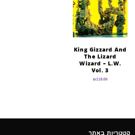
הוסף קו תחתון לקישורים
format_underlined
סמן קישורים
font_download
לאפס
cached
את
כל
האפשרויות
King Gizzard And
The Lizard
Wizard – L.W.
Vol. 3
₪
119.00
קטגוריות באתר