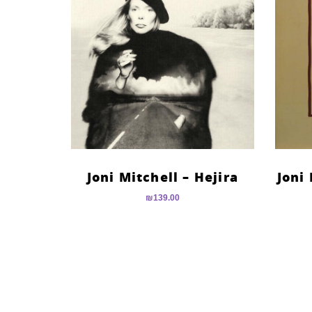
Joni Mitchell – Hejira
Joni
₪
139.00