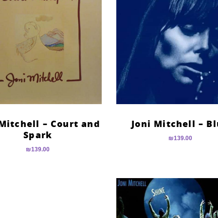
 Mitchell – Court and
Joni Mitchell – B
Spark
₪
139.00
₪
139.00