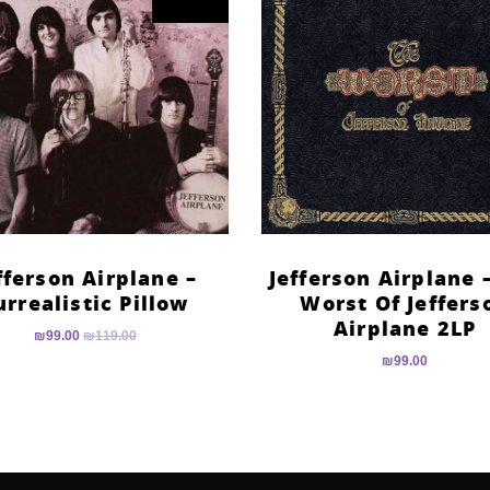
fferson Airplane –
Jefferson Airplane 
urrealistic Pillow
Worst Of Jeffers
Airplane 2LP
₪
99.00
₪
119.00
₪
99.00