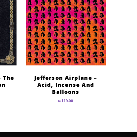
– The
Jefferson Airplane –
on
Acid, Incense And
Balloons
₪
119.00