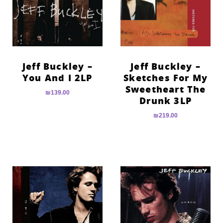
הוסף קו תחתון לקישורים
format_underlined
סמן קישורים
font_download
לאפס
cached
את
Jeff Buckley –
Jeff Buckley –
כל
You And I 2LP
Sketches For My
האפשרויות
Sweetheart The
₪
139.00
Drunk 3LP
₪
219.00