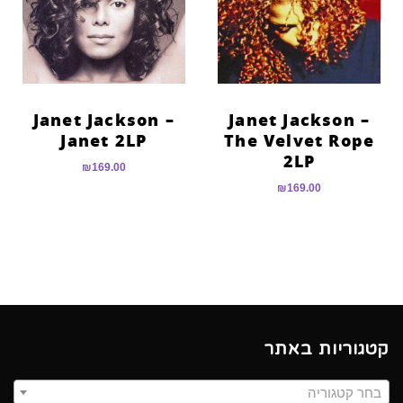
הוסף קו תחתון לקישורים
format_underlined
סמן קישורים
font_download
לאפס
cached
את
Janet Jackson –
Janet Jackson –
כל
Janet 2LP
The Velvet Rope
האפשרויות
2LP
₪
169.00
₪
169.00
קטגוריות באתר
בחר קטגוריה