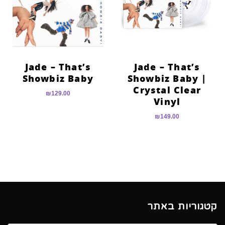
הוסף קו תחתון לקישורים
format_underlined
סמן קישורים
font_download
לאפס
cached
את
Jade – That’s
Jade – That’s
כל
Showbiz Baby
Showbiz Baby |
האפשרויות
Crystal Clear
₪
129.00
Vinyl
₪
149.00
קטגוריות באתר