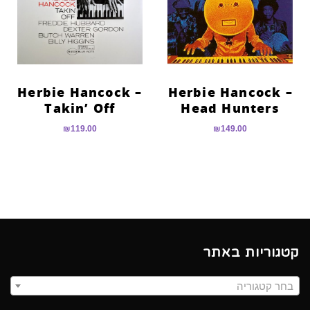
הוסף קו תחתון לקישורים
format_underlined
סמן קישורים
font_download
לאפס
cached
את
Herbie Hancock –
Herbie Hancock –
כל
Takin’ Off
Head Hunters
האפשרויות
₪
119.00
₪
149.00
קטגוריות באתר
בחר קטגוריה