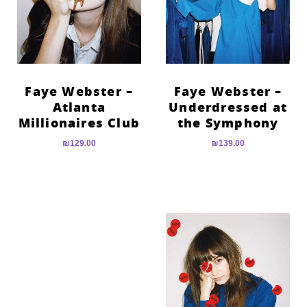
הוסף קו תחתון לקישורים
format_underlined
סמן קישורים
font_download
לאפס
cached
את
Faye Webster –
Faye Webster –
כל
Atlanta
Underdressed at
האפשרויות
Millionaires Club
the Symphony
₪
129.00
₪
139.00