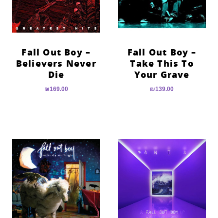
Fall Out Boy –
Fall Out Boy –
Believers Never
Take This To
Die
Your Grave
₪
169.00
₪
139.00