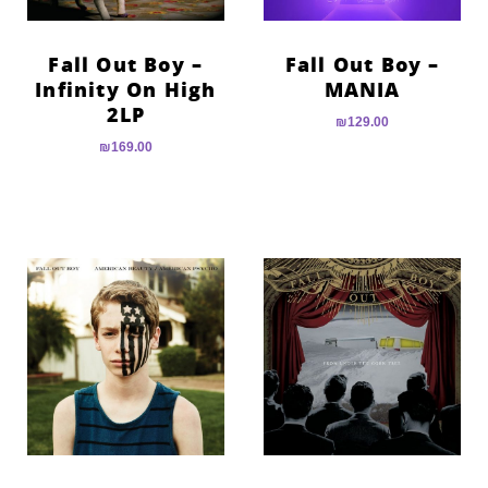
Fall Out Boy –
Fall Out Boy –
Infinity On High
MANIA
2LP
₪
129.00
₪
169.00