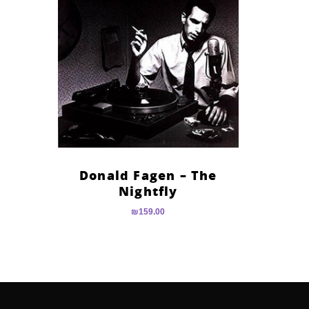
Donald Fagen – The
Nightfly
₪
159.00