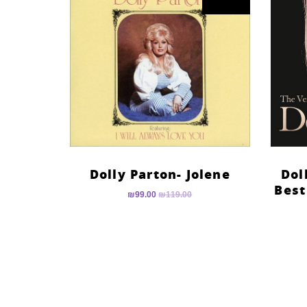
Dolly Parton- Jolene
Dol
Best
₪
99.00
₪
119.00