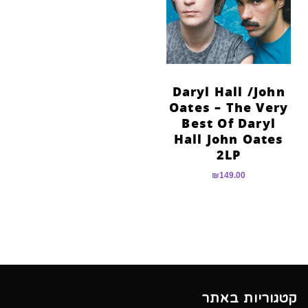
הוסף קו תחתון לקישורים
format_underlined
סמן קישורים
font_download
לאפס
cached
את
Daryl Hall /John
כל
Oates – The Very
האפשרויות
Best Of Daryl
Hall John Oates
2LP
₪
149.00
קטגוריות באתר