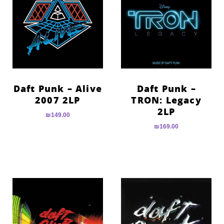
Daft Punk – Alive
Daft Punk –
2007 2LP
TRON: Legacy
2LP
₪
149.00
₪
169.00