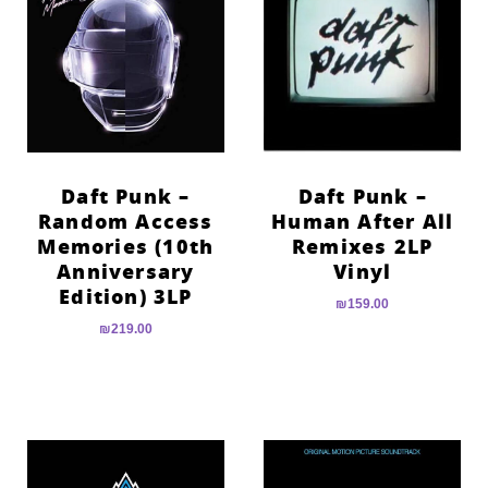
הוסף קו תחתון לקישורים
format_underlined
סמן קישורים
font_download
לאפס
cached
את
כל
האפשרויות
Daft Punk –
Daft Punk –
Random Access
Human After All
Memories (10th
Remixes 2LP
Anniversary
Vinyl
Edition) 3LP
₪
159.00
₪
219.00