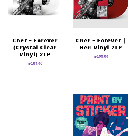
הוסף קו תחתון לקישורים
format_underlined
סמן קישורים
font_download
לאפס
cached
את
Cher – Forever
Cher – Forever |
כל
(Crystal Clear
Red Vinyl 2LP
האפשרויות
Vinyl) 2LP
₪
199.00
₪
189.00