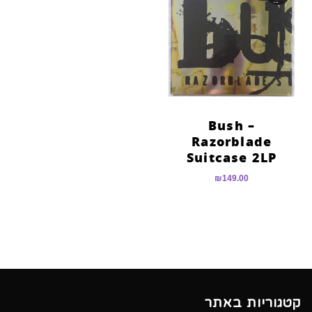
הוסף קו תחתון לקישורים
format_underlined
סמן קישורים
font_download
לאפס
cached
את
כל
האפשרויות
Bush –
Razorblade
Suitcase 2LP
₪
149.00
קטגוריות באתר