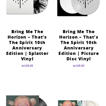
הוסף קו תחתון לקישורים
format_underlined
סמן קישורים
font_download
לאפס
cached
את
Bring Me The
Bring Me The
כל
Horizon – That’s
Horizon – That’s
האפשרויות
The Spirit 10th
The Spirit 10th
Anniversary
Anniversary
Edition | Splatter
Edition | Picture
Vinyl
Disc Vinyl
₪
149.00
₪
149.00