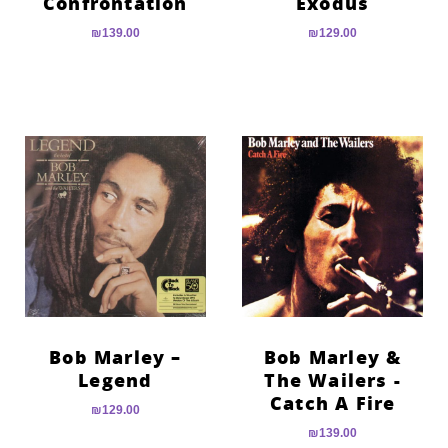
Confrontation
Exodus
₪
139.00
₪
129.00
Bob Marley –
Bob Marley &
Legend
The Wailers ‎-
Catch A Fire
₪
129.00
₪
139.00