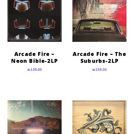
הוסף קו תחתון לקישורים
format_underlined
סמן קישורים
font_download
לאפס
cached
את
כל
האפשרויות
Arcade Fire –
Arcade Fire – The
Neon Bible-2LP
Suburbs-2LP
₪
139.00
₪
159.00