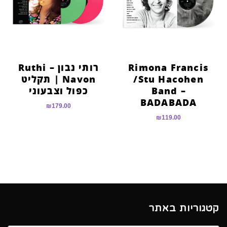
הוסף קו תחתון לקישורים
format_underlined
סמן קישורים
font_download
לאפס
cached
את
Rimona Francis
רותי נבון – Ruthi
כל
/Stu Hacohen
Navon | תקליט
האפשרויות
Band –
כפול וצבעוני
BADABADA
₪
179.00
₪
119.00
קטגוריות באתר