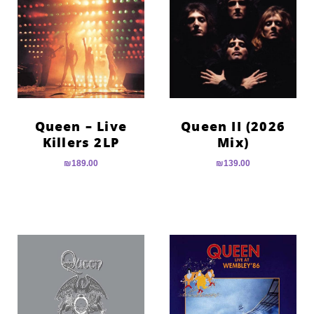
הוסף קו תחתון לקישורים
format_underlined
סמן קישורים
font_download
לאפס
cached
את
כל
האפשרויות
Queen – Live
Queen II (2026
Killers 2LP
Mix)
₪
189.00
₪
139.00