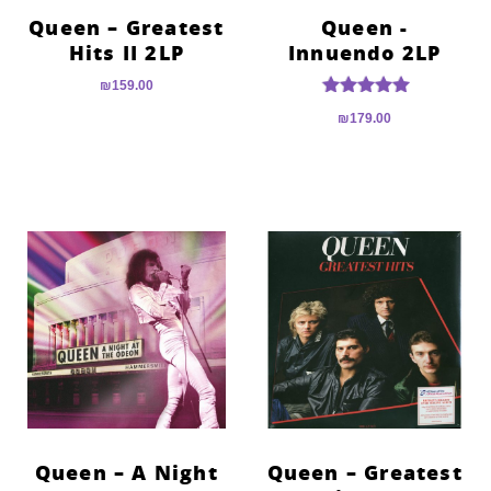
Queen – Greatest
Queen ‎-
Hits II 2LP
Innuendo 2LP
₪
159.00
דורג
₪
179.00
5.00
מתוך 5
Queen – A Night
Queen – Greatest