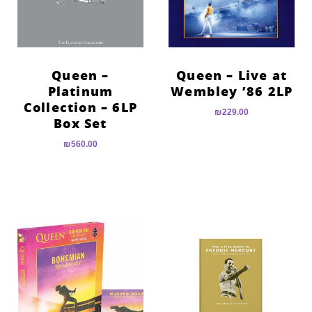
Queen –
Queen – Live at
Platinum
Wembley ’86 2LP
Collection – 6LP
₪
229.00
Box Set‏
₪
560.00