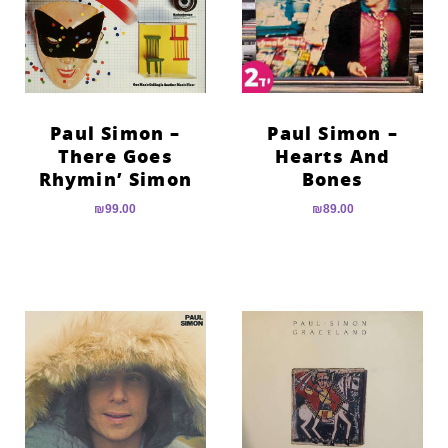
הוסף קו תחתון לקישורים
format_underlined
סמן קישורים
font_download
לאפס
cached
את
Paul Simon –
Paul Simon –
כל
There Goes
Hearts And
האפשרויות
Rhymin’ Simon
Bones
₪
99.00
₪
89.00