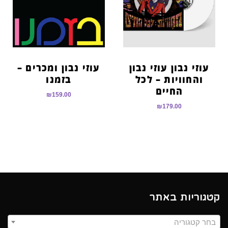
הוסף קו תחתון לקישורים
format_underlined
סמן קישורים
font_download
לאפס
cached
את
עוזי נבון עוזי נבון
עוזי נבון ומכרים –
כל
והחוויות – לכל
בזמנו
האפשרויות
החיים
₪
159.00
₪
179.00
קטגוריות באתר
בחר קטגוריה