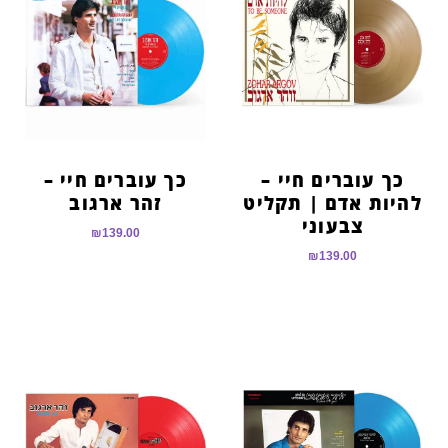
הוסף קו תחתון לקישורים
format_underlined
סמן קישורים
font_download
לאפס
cached
את
כל
האפשרויות
כך עוברים חיי –
כך עוברים חיי –
להיות אדם | תקליט
זהר ארגוב
צבעוני
₪
139.00
₪
139.00