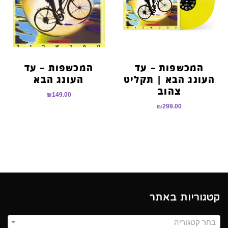
הוסף קו תחתון לקישורים
format_underlined
סמן קישורים
font_download
לאפס
cached
את
המכשפות – עד
המכשפות – עד
כל
העונג הבא | תקליט
העונג הבא
האפשרויות
צהוב
₪
149.00
₪
299.00
קטגוריות באתר
בחר קטגוריה