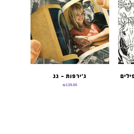
ילים
ג’ירפות – גג
₪
139.00