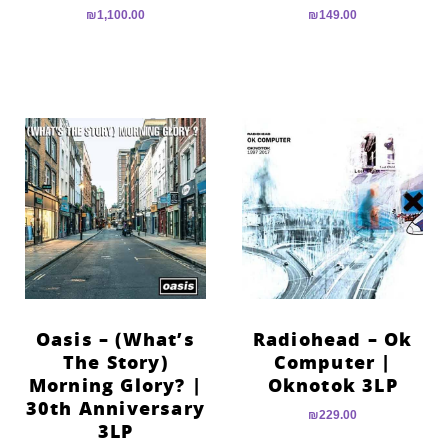
₪
1,100.00
₪
149.00
Oasis – (What’s
Radiohead – Ok
The Story)
Computer |
Morning Glory? |
Oknotok 3LP
30th Anniversary
₪
229.00
3LP