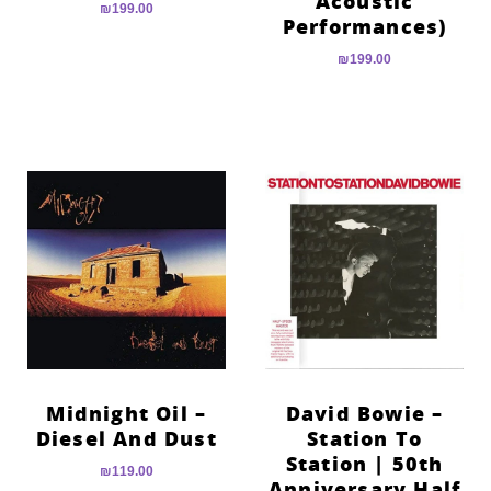
Acoustic
₪
199.00
Performances)
₪
199.00
Midnight Oil –
David Bowie –
Diesel And Dust
Station To
Station | 50th
₪
119.00
Anniversary Half