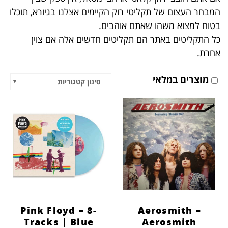
הוסף קו תחתון לקישורים
format_underlined
המבחר העצום של תקליטי רוק הקיימים אצלנו בגיורא, תוכלו
בטוח למצוא משהו שאתם אוהבים.
סמן קישורים
font_download
כל התקליטים באתר הם תקליטים חדשים אלה אם צוין
לאפס
cached
אחרת.
את
כל
מוצרים במלאי
האפשרויות
סינון קטגוריות
Pink Floyd – 8-
Aerosmith –
Tracks | Blue
Aerosmith