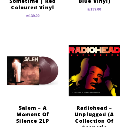
Sometime | Red
Blue Vinyl)
Coloured Vinyl
₪
139.00
₪
139.00
Salem – A
Radiohead –
Moment Of
Unplugged (A
Silence 2LP
Collection Of