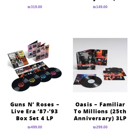
₪
319.00
₪
149.00
Guns N’ Roses –
Oasis – Familiar
Live Era ’87-’93
To Millions (25th
Box Set 4 LP
Anniversary) 3LP
₪
499.00
₪
299.00