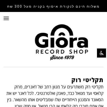
משלוח חינם לנקודת איסוף
בקניה מעל 300 שח
תפר
השבת את ההבזקים
visibility_off
סמן כותרות
title
צבע רקע
settings
זום (הקטנה)
zoom_out
זום (הגדלה)
zoom_in
הקטנת גופן
remove_circle_outline
הגדלת גופן
תקליטי רוק
add_circle_outline
גופן קריא
תקליטי רוק משתרעים על מגוון רחב של ז’אנרים, מרוק
spellcheck
קלאסי ועד מטאל כבד, פאנק ואלטרנטיבי. לכל ז’אנר יש את
ניגודיות בהירה
brightness_high
הסאונד והסגנון הייחודיים שלו שמבליטים אותו מהשאר. בין
ניגודיות כהה
brightness_low
אם אתם חובבי רוק קלאסי או הבי מטאל, אין ספק שבין