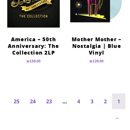
America – 50th
Mother Mother –
Anniversary: The
Nostalgia | Blue
Collection 2LP
Vinyl
₪
159.00
₪
139.00
25
24
23
…
4
3
2
1
←