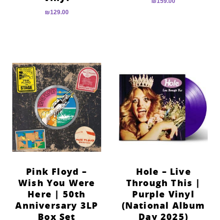
₪
159.00
₪
129.00
Pink Floyd –
Hole – Live
Wish You Were
Through This |
Here | 50th
Purple Vinyl
Anniversary 3LP
(National Album
Box Set
Day 2025)