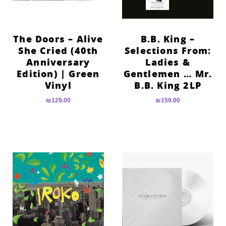
The Doors – Alive
B.B. King –
She Cried (40th
Selections From:
Anniversary
Ladies &
Edition) | Green
Gentlemen … Mr.
Vinyl
B.B. King 2LP
₪
129.00
₪
159.00