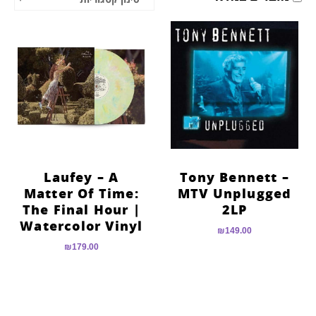
הוסף קו תחתון לקישורים
format_underlined
סמן קישורים
font_download
לאפס
cached
את
כל
האפשרויות
Laufey – A
Tony Bennett –
Matter Of Time:
MTV Unplugged
The Final Hour |
2LP
Watercolor Vinyl
₪
149.00
₪
179.00