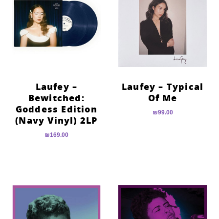
Laufey –
Laufey – Typical
Bewitched:
Of Me
Goddess Edition
₪
99.00
(Navy Vinyl) 2LP
₪
169.00