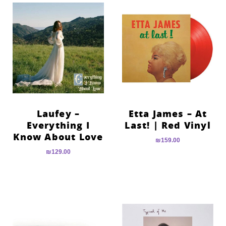
Laufey –
Etta James – At
Everything I
Last! | Red Vinyl
Know About Love
₪
159.00
₪
129.00