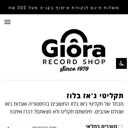
משלוח חינם לנקודת איסוף
בקניה מעל 300 שח
תפר
השבת את ההבזקים
visibility_off
סמן כותרות
title
צבע רקע
settings
זום (הקטנה)
zoom_out
זום (הגדלה)
zoom_in
הקטנת גופן
remove_circle_outline
הגדלת גופן
תקליטי ג'אז בלוז
add_circle_outline
גופן קריא
מבחר של תקליטי ג’אז בלוז החשובים בהיסטוריה ואגדות ג’אז
spellcheck
שכולם אוהבים. חיפשתם תקליט ולא מצאתם? דברו איתנו!
ניגודיות בהירה
brightness_high
ניגודיות כהה
brightness_low
מוצרים במלאי
סינון קטגוריות