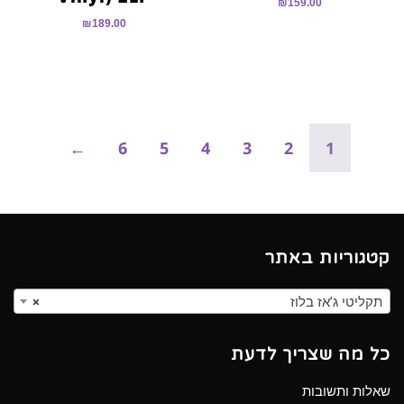
₪
159.00
₪
189.00
←
6
5
4
3
2
1
קטגוריות באתר
תקליטי ג’אז בלוז
×
כל מה שצריך לדעת
שאלות ותשובות