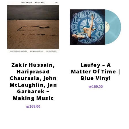
Zakir Hussain,
Laufey – A
Hariprasad
Matter Of Time |
Chaurasia, John
Blue Vinyl
McLaughlin, Jan
₪
169.00
Garbarek –
Making Music
₪
169.00