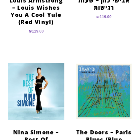
אבישי כהן – שעות
Louis Armstrong
רגישות
– Louis Wishes
You A Cool Yule
₪
119.00
(Red Vinyl)
₪
119.00
Nina Simone –
The Doors – Paris
Best Of
Blues (Blue