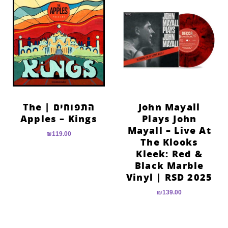
John Mayall
התפוחים | The
Apples – Kings
Plays John
Mayall – Live At
₪
119.00
The Klooks
Kleek: Red &
Black Marble
Vinyl | RSD 2025
₪
139.00