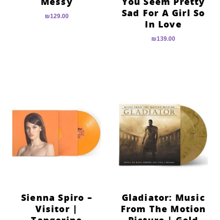
Messy
You Seem Pretty
Sad For A Girl So
₪
129.00
In Love
₪
139.00
Sienna Spiro –
Gladiator: Music
Visitor |
From The Motion