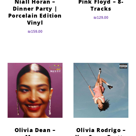
Niall Horan –
Pink Floyd – 8-
Dinner Party |
Tracks
Porcelain Edition
₪
129.00
Vinyl
₪
159.00
Olivia Dean –
Olivia Rodrigo –