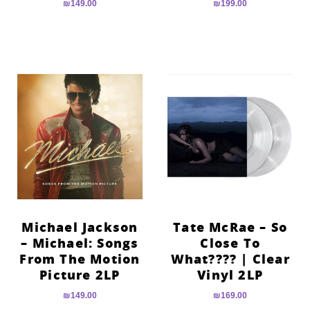
₪
149.00
₪
199.00
Michael Jackson
Tate McRae – So
– Michael: Songs
Close To
From The Motion
What???? | Clear
Picture 2LP
Vinyl 2LP
₪
149.00
₪
169.00