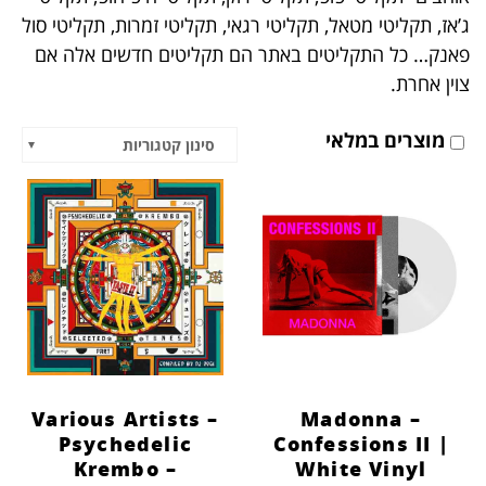
הוסף קו תחתון לקישורים
format_underlined
ג’אז, תקליטי מטאל, תקליטי רגאי, תקליטי זמרות, תקליטי סול
פאנק… כל התקליטים באתר הם תקליטים חדשים אלה אם
סמן קישורים
font_download
צוין אחרת.
לאפס
cached
את
מוצרים במלאי
סינון קטגוריות
כל
האפשרויות
Various Artists –
Madonna –
Psychedelic
Confessions II |
Krembo –
White Vinyl