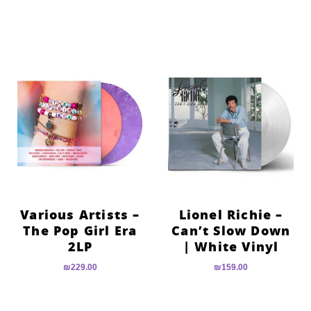
Various Artists –
Lionel Richie –
The Pop Girl Era
Can’t Slow Down
2LP
| White Vinyl
₪
229.00
₪
159.00