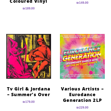
Coloured Vinyl
₪
149.00
₪
189.00
Tv Girl & Jordana
Various Artists –
– Summer’s Over
Eurodance
Generation 2LP
₪
179.00
₪
229.00