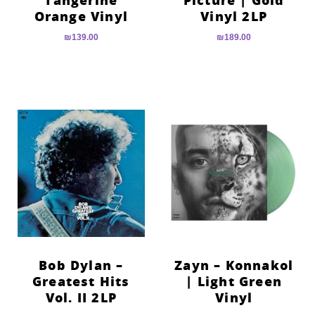
Tangerine
Picture | Gold
Orange Vinyl
Vinyl 2LP
₪
139.00
₪
189.00
Bob Dylan –
Zayn – Konnakol
Greatest Hits
| Light Green
Vol. II 2LP
Vinyl