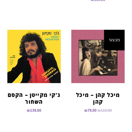
5.00
מתוך 5
מבצע!
מיכל קהן – מיכל
ג’קי מקייטן – הקסם
קהן
השחור
₪
139.00
₪
79.00
₪
119.00