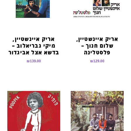
הוסף קו תחתון לקישורים
format_underlined
סמן קישורים
font_download
לאפס
cached
את
אריק איינשטיין,
אריק איינשטיין,
כל
שלום חנוך –
מיקי גבריאלוב –
האפשרויות
פלסטלינה
בדשא אצל אביגדור
₪
139.00
₪
129.00