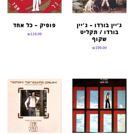
ג’יין בורדו – ג’יין
פופיק – כל אחד
בורדו / תקליט
₪
119.00
שקוף
₪
199.00