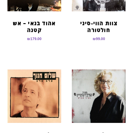
צוות הווי-סיני
אהוד בנאי – אש
חולטורה
קטנה
₪
179.00
₪
99.00