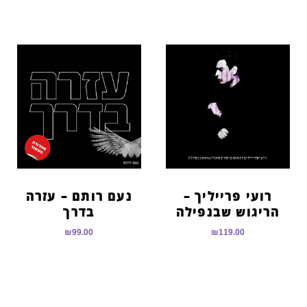
רועי פרייליך –
נעם רותם – עזרה
הריגוש שבנפילה
בדרך
₪
99.00
₪
119.00