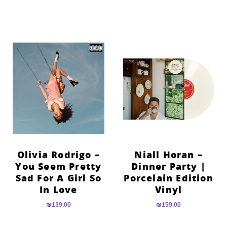
Olivia Rodrigo –
Niall Horan –
You Seem Pretty
Dinner Party |
Sad For A Girl So
Porcelain Edition
In Love
Vinyl
₪
139.00
₪
159.00