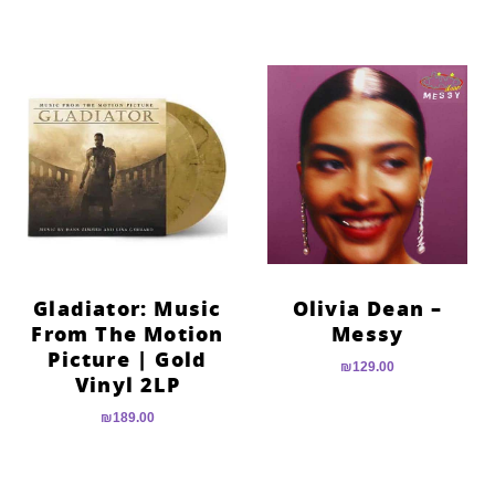
Gladiator: Music
Olivia Dean –
From The Motion
Messy
Picture | Gold
₪
129.00
Vinyl 2LP
₪
189.00