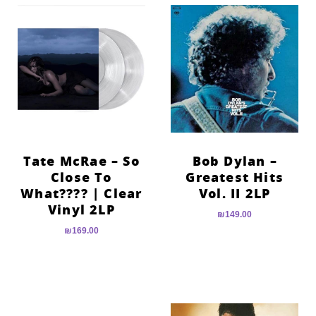
Tate McRae – So
Bob Dylan –
Close To
Greatest Hits
What???? | Clear
Vol. II 2LP
Vinyl 2LP
₪
149.00
₪
169.00