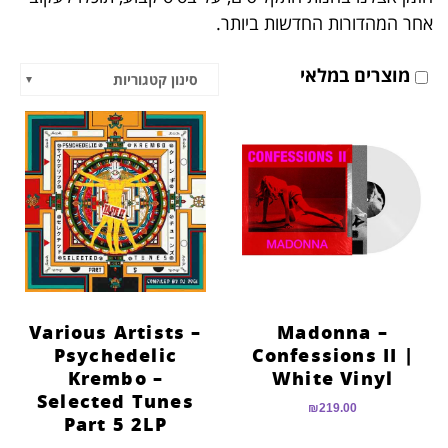
הוסף קו תחתון לקישורים
format_underlined
אחר המהדורות החדשות ביותר.
סמן קישורים
font_download
מוצרים במלאי
סינון קטגוריות
לאפס
cached
את
כל
האפשרויות
Various Artists –
Madonna –
Psychedelic
Confessions II |
Krembo –
White Vinyl
Selected Tunes
₪
219.00
Part 5 2LP