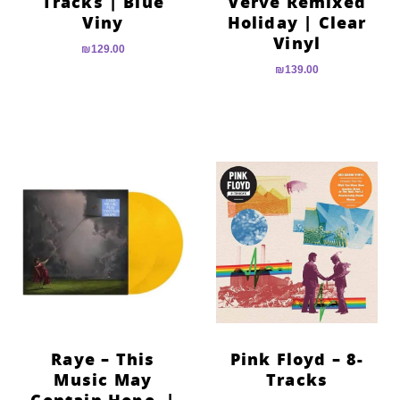
Tracks | Blue
Verve Remixed
Viny
Holiday | Clear
Vinyl
₪
129.00
₪
139.00
Raye – This
Pink Floyd – 8-
Music May
Tracks
Contain Hope. |