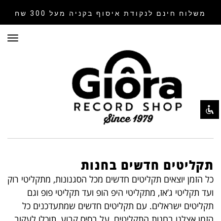
משלוח חינם לנקודת איסוף
בקניה מעל 300 שח
תפר
השבת את ההבזקים
visibility_off
סמן כותרות
title
צבע רקע
settings
זום (הקטנה)
zoom_out
זום (הגדלה)
zoom_in
הקטנת גופן
remove_circle_outline
הגדלת גופן
תקליטים חדשים בחנות
add_circle_outline
גופן קריא
כל הזמן יוצאים תקליטים חדשים מכל הסגנונות, מתקליטי רוק
spellcheck
ועד תקליטי ג’אז, מתקליטי היפ הופ ועד תקליטי פופ וגם
ניגודיות בהירה
brightness_high
תקליטים ישראלים. עם תקליטים חדשים שמתעדכנים כל
ניגודיות כהה
brightness_low
הזמן אצלנו בחנות התקליטים, על בסיס קבוע, תוכלו לעקוב