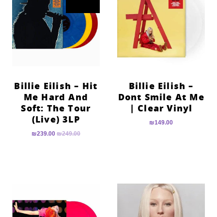
Billie Eilish – Hit
Billie Eilish –
Me Hard And
Dont Smile At Me
Soft: The Tour
| Clear Vinyl
(Live) 3LP
₪
149.00
₪
239.00
₪
249.00