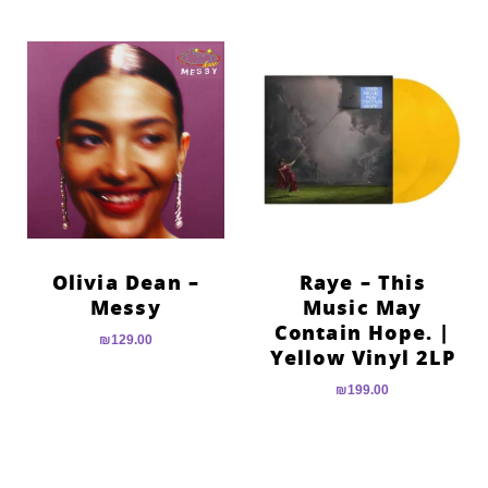
Olivia Dean –
Raye – This
Messy
Music May
Contain Hope. |
₪
129.00
Yellow Vinyl 2LP
₪
199.00