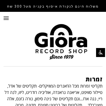
משלוח חינם לנקודת איסוף
בקניה מעל 300 שח
תפר
השבת את ההבזקים
visibility_off
סמן כותרות
title
צבע רקע
settings
זום (הקטנה)
zoom_out
זום (הגדלה)
zoom_in
הקטנת גופן
remove_circle_outline
הגדלת גופן
זמרות
add_circle_outline
גופן קריא
תקליטי זמרות מכל הז’אנרים המוזיקלים- תקליטים של אדל,
spellcheck
טיילור סוויפט, אריאנה גראנדה, אוליביה רודריגו, ליזו, לנה דל
ניגודיות בהירה
brightness_high
ריי, נגה ארז…וגם תקליטים של נינה סימון, נורה ג’ונס, אלה
ניגודיות כהה
brightness_low
פיצג’רלד … תקליטים של בריטני ספירס, מדונה, מריה