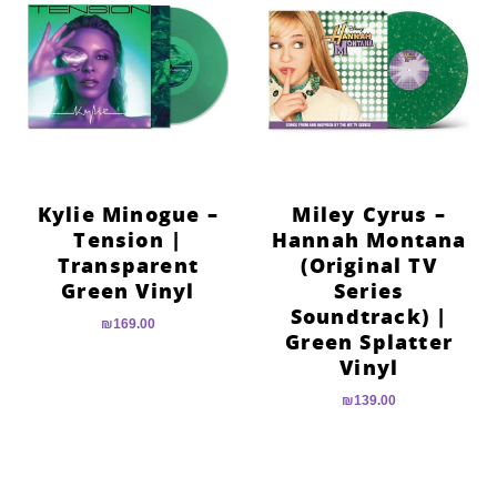
Kylie Minogue –
Miley Cyrus –
Tension |
Hannah Montana
Transparent
(Original TV
Green Vinyl
Series
Soundtrack) |
₪
169.00
Green Splatter
Vinyl
₪
139.00