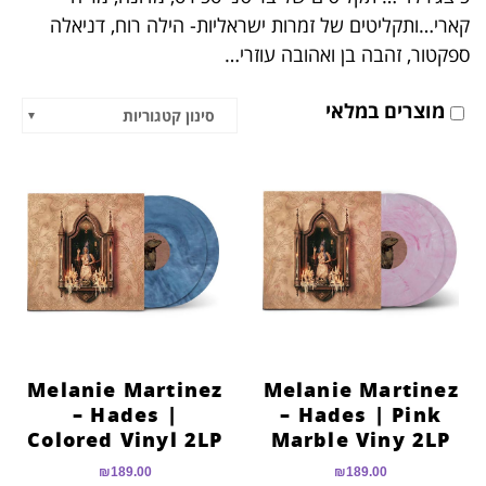
הוסף קו תחתון לקישורים
format_underlined
קארי…ותקליטים של זמרות ישראליות- הילה רוח, דניאלה
ספקטור, זהבה בן ואהובה עוזרי…
סמן קישורים
font_download
לאפס
cached
מוצרים במלאי
סינון קטגוריות
את
כל
האפשרויות
Melanie Martinez
Melanie Martinez
– Hades |
– Hades | Pink
Colored Vinyl 2LP
Marble Viny 2LP
₪
189.00
₪
189.00