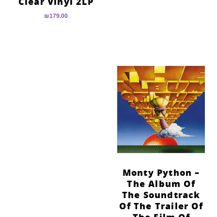
Clear Vinyl 2LP
₪
179.00
Monty Python –
The Album Of
The Soundtrack
Of The Trailer Of