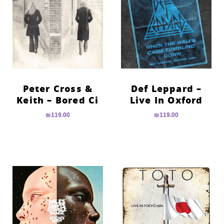
הוסף קו תחתון לקישורים
format_underlined
סמן קישורים
font_download
לאפס
cached
את
כל
האפשרויות
Peter Cross &
Def Leppard –
Keith – Bored Ci
Live In Oxford
₪
119.00
₪
119.00