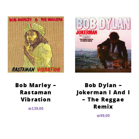
Bob Marley –
Bob Dylan –
Rastaman
Jokerman I And I
Vibration
– The Reggae
Remix
₪
139.00
₪
99.00