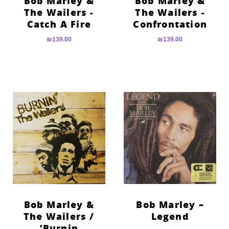
Bob Marley &
Bob Marley &
The Wailers ‎-
The Wailers ‎-
Catch A Fire
Confrontation
₪
139.00
₪
139.00
Bob Marley &
Bob Marley –
The Wailers ‎/
Legend
Burnin’