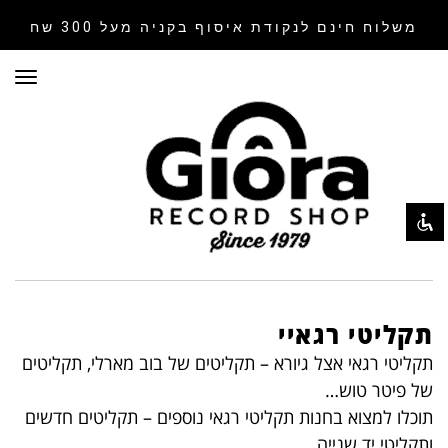
משלוח חינם לנקודת איסוף
בקניה מעל 300 שח
תפר
השבת את ההבזקים
visibility_off
סמן כותרות
title
צבע רקע
settings
זום (הקטנה)
zoom_out
זום (הגדלה)
zoom_in
הקטנת גופן
remove_circle_outline
הגדלת גופן
תקליטי רגאיי
add_circle_outline
גופן קריא
תקליטי רגאי אצל גיורא – תקליטים של בוב מארלי, תקליטים
spellcheck
של פיטר טוש…
ניגודיות בהירה
brightness_high
תוכלו למצוא בחנות תקליטי רגאי נוספים – תקליטים חדשים
ניגודיות כהה
brightness_low
ותקליטי יד שנייה.