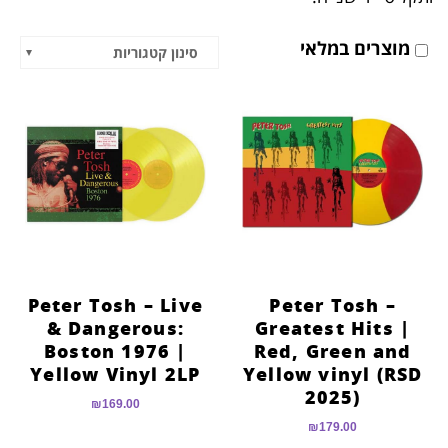
הוסף קו תחתון לקישורים
format_underlined
מוצרים במלאי
סמן קישורים
font_download
סינון קטגוריות
לאפס
cached
את
כל
האפשרויות
Peter Tosh – Live
Peter Tosh –
& Dangerous:
Greatest Hits |
Boston 1976 |
Red, Green and
Yellow Vinyl 2LP
Yellow vinyl (RSD
2025)
₪
169.00
₪
179.00