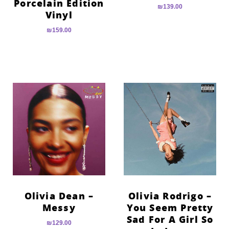
Porcelain Edition
₪
139.00
Vinyl
₪
159.00
Olivia Dean –
Olivia Rodrigo –
Messy
You Seem Pretty
Sad For A Girl So
₪
129.00