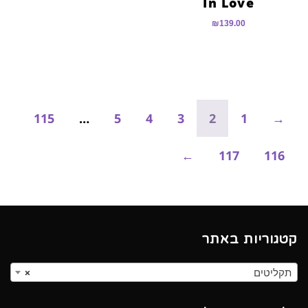
In Love
₪
139.00
115
…
5
4
3
2
1
→
←
117
116
קטגוריות באתר
תקליטים
×