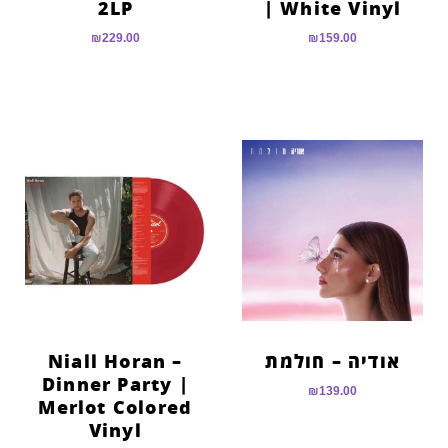
2LP
| White Vinyl
₪
229.00
₪
159.00
אודיה – חולמת
Niall Horan –
Dinner Party |
₪
139.00
Merlot Colored
Vinyl