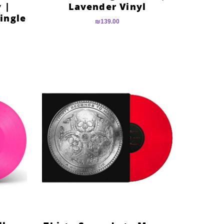
 |
Lavender Vinyl
Single
₪
139.00