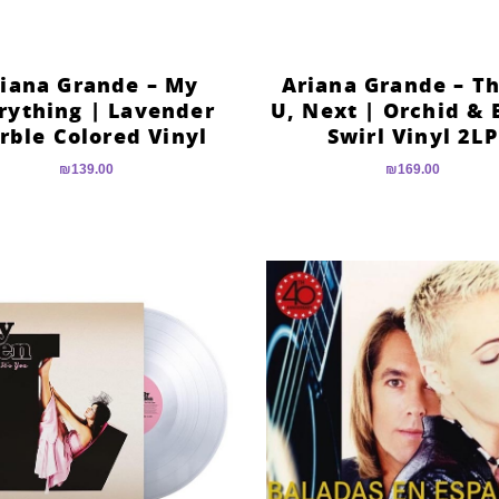
iana Grande – My
Ariana Grande – T
rything | Lavender
U, Next | Orchid & 
rble Colored Vinyl
Swirl Vinyl 2LP
₪
139.00
₪
169.00