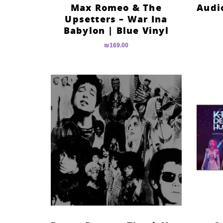
Max Romeo & The
Audio
Upsetters – War Ina
Babylon | Blue Vinyl
₪
169.00