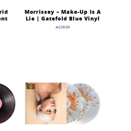
rid
Morrissey – Make-Up Is A
ent
Lie | Gatefold Blue Vinyl
₪
139.00