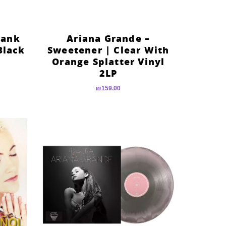
hank
Ariana Grande –
Black
Sweetener | Clear With
Orange Splatter Vinyl
2LP
₪
159.00