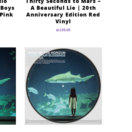
llo
Thirty Seconds to Mars –
 Boys
A Beautiful Lie | 20th
 Pink
Anniversary Edition Red
Vinyl
₪
139.00