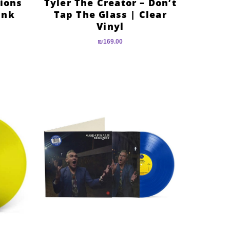
ions
Tyler The Creator – Don’t
ink
Tap The Glass | Clear
Vinyl
₪
169.00