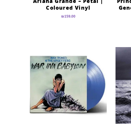
Ariana Grande – Petal |
Prin
Coloured Vinyl
Gen
₪
159.00