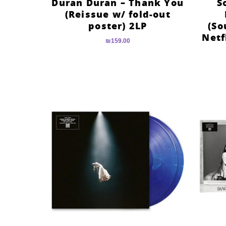
Duran Duran – Thank You
S
(Reissue w/ fold-out
poster) 2LP
(So
Netf
₪
159.00