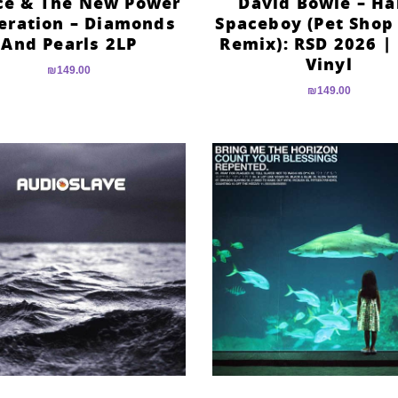
ce & The New Power
David Bowie – Ha
eration – Diamonds
Spaceboy (Pet Shop
And Pearls 2LP
Remix): RSD 2026 |
Vinyl
₪
149.00
₪
149.00