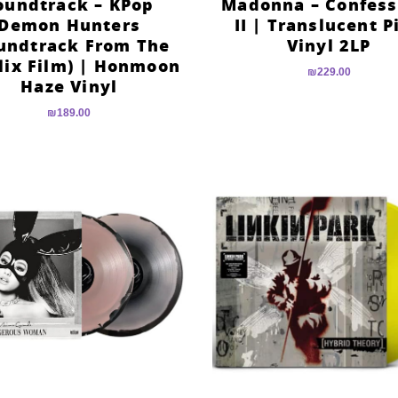
oundtrack – KPop
Madonna – Confess
Demon Hunters
II | Translucent P
undtrack From The
Vinyl 2LP
lix Film) | Honmoon
₪
229.00
Haze Vinyl
₪
189.00