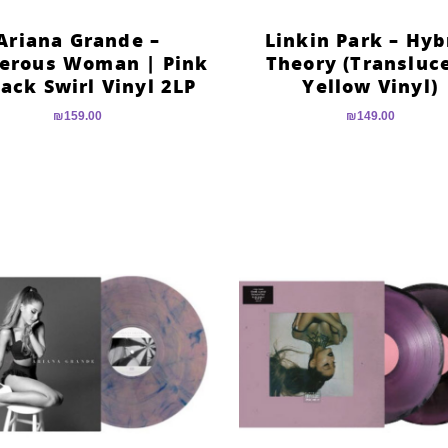
Ariana Grande –
Linkin Park – Hyb
erous Woman | Pink
Theory (Transluc
lack Swirl Vinyl 2LP
Yellow Vinyl)
₪
159.00
₪
149.00