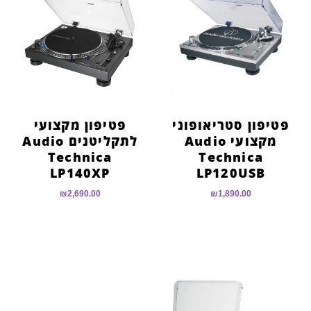
הוסף קו תחתון לקישורים
format_underlined
סמן קישורים
font_download
לאפס
cached
את
כל
האפשרויות
פטיפון סטריאופוני
פטיפון מקצועי
מקצועי Audio
לתקליטנים Audio
Technica
Technica
LP140XP
LP120USB
₪
2,690.00
₪
1,890.00