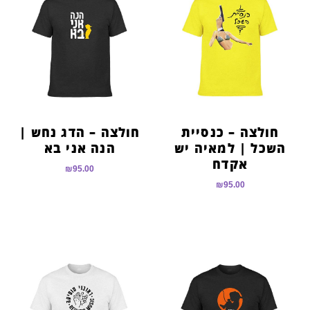
חולצה – כנסיית
חולצה – הדג נחש |
השכל | למאיה יש
הנה אני בא
אקדח
₪
95.00
₪
95.00