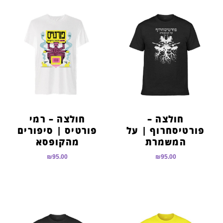
הוסף קו תחתון לקישורים
format_underlined
סמן קישורים
font_download
לאפס
cached
את
כל
האפשרויות
חולצה –
חולצה – רמי
פורטיסחרוף | על
פורטיס | סיפורים
המשמרת
מהקופסא
₪
95.00
₪
95.00