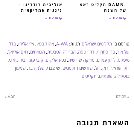
.DAMN תקליט ראפ
אוליביה רודריגו –
של השנה
נינג’ה אמריקאית
קראו עוד »
קראו עוד »
פורסם ב:
תקליטים ישראלים
תגיות:
A-WA
,
אהוד בנאי
,
אלי אליהו
,
בדל
של אור
,
ברי סחרוף
,
דודו טסה
,
הברירה הטבעית
,
הכוויתים
,
חיים אוליאל
,
טיפקס
,
לירון עמרם
,
מוזיקה שורשית
,
נטע אלקיים
,
קובי עוז
,
רביד כחלני
,
רוק ישראלי
,
רוקנרול
,
שורשים התימניים
,
שי צברי
,
שלמה בר
,
שמעון
בוסקילה
,
שפתיים
,
תקליטים
« הקודם
הבא »
השארת תגובה