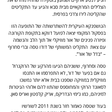
הגיע לנטע אלקיים ושמעון בוסקילה שהחיו מחדש את
הצלילים המרוקאיים מבית סבא והגיע עד התקליטים
שהקליטה לירז צ’רכי בפרסית.
הגושפנקא העיקרית להשתרשותה של התופעה הזו
בפסקול המקומי יצאה לפועל דווקא בתקופת הקורונה
ופיזרה פנינים של אור מוזיקלי אל תוך הלב והנשמה
עם צאת התקליט המשותף של דודו טסה וברי סחרוף
– “בדל של אור”.
טסה וסחרוף, ששניהם הגיעו מהרקע של הרוקנרול
גם אם בפער של דור, לא התפרסמו או התנסו
מוזיקלית במוזיקה שספגו בבית אלא יותר נמשכו
לסאונד הרוקי והמחוספס שהתוו להם אלוהי הגיטרות
למיניהם, כמו ג’ימי הנדריקס, אריק קלפטון ואריס סאן.
בעוד שטסה כאמור חזר בשנת 2011 לשורשיו