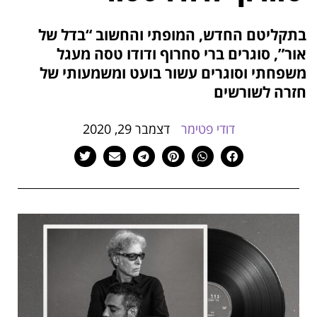
הוסף קו תחתון לקישורים
format_underlined
בתקליטם החדש, המופתי והחשוב “בדל של
סמן קישורים
font_download
אור”, סוגרים ברי סחרוף ודודו טסה מעגל
לאפס
cached
משפחתי וסוגרים עשור בועט ומשמעותי של
את
חזרה לשורשים
כל
האפשרויות
דודי פטימר
דצמבר 29, 2020