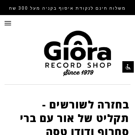
משלוח חינם לנקודת איסוף
בקניה מעל 300 שח
תפר
השבת את ההבזקים
visibility_off
סמן כותרות
title
צבע רקע
settings
זום (הקטנה)
zoom_out
זום (הגדלה)
zoom_in
הקטנת גופן
remove_circle_outline
הגדלת גופן
add_circle_outline
בחזרה לשורשים -
גופן קריא
spellcheck
תקליט של אור עם ברי
ניגודיות בהירה
brightness_high
סחרוף ודודו טסה
ניגודיות כהה
brightness_low