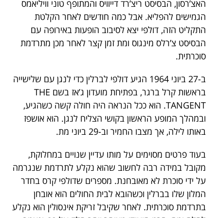
האצ’רסון, הבסיסט ריצ’רד דייוויס והמתופף טוני וויליאמס
הגמישים להפליא. אבל כמה חודשים לאחר הקלטת
התקליט הזה, דולפי יצא לסיבוב הופעות באירופה עם
הבסיסט צ’רלס מינגוס ומת זמן קצר לאחר מכן מתרדמת
סוכרתית.
ב-27 ביוני 1964 הגיע דולפי לברלין כדי לנגן עם שלישייה
בראשות קרל ברגר, בפתיחת מועדון ג’אז בשם THE
TANGENT. הוא ככל הנראה היה חולה קשה כשהגיע,
ובמהלך המופע הראשון בקושי הצליח לנגן. הוא אושפז
באותו לילה, אך מצבו החמיר וב-29 ביוני מת.
בעוד פרטים מסוימים על מותו עדיין שנויים במחלוקת,
מקובל במידה רבה לחשוב שהוא נקלע לתרדמת שנגרמה
על ידי סוכרת לא מאובחנת. מספרים שדולפי קרס בחדר
המלון שלו בברלין וכשהובא לבית החולים הוא אובחן
בתרדמת סוכרתית. לאחר שקיבל זריקת אינסולין הוא נקלע