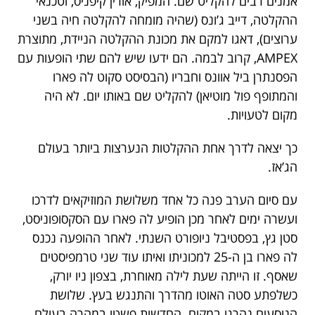
אמנים רבים להקליט שם. המפיק, אורין קיפניס, וטכנאי
ההקלטה, דייב ג’ונס (שהיה מומחה להקלטה חיה בשני
ערוצים), דאגו למקם את מכונת ההקלטה הניידת, מתוצרת
AMPEX, קרוב לבמה. הם ידעו שיש להם שתי הופעות עם
הפסנתרן ביל אוונס וחבריו (הבסיסט סקוט לה פארו
והמתופף פול מוטיאן) להקליט שם באותו יום. לא היה
מקום לטעויות.
כך יצאה לדרך אחת ההקלטות הנערצות ביותר בעולם
הג’אז.
עם סיום הערב פנה כל אחד משלושת המוזיקאים לדרכו
ועשרה ימים לאחר מכן הופיע לה פארו עם הסקסופוניסט,
סטן גץ, בפסטיבל ניופורט השנתי. לאחר ההופעה נכנס
לה פארו בן ה-25 למכוניתו ואיתו עוד שני טרמפיסטים
שאסף. זו הייתה שעת לילה מאוחרת, בצפון ניו יורק,
כשלפתע סטה האוטו מהדרך והתנגש בעץ. שלושת
הנוסעים נהרגו במקום. החדשות פשטו במהרה בעולם