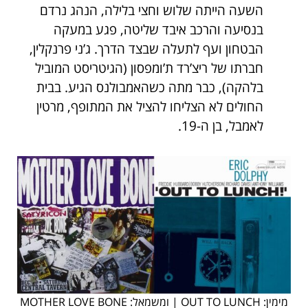
השעה הייתה שלוש וחצי בלילה, הנהג נרדם
בנסיעה והרכב איבד שליטה, פגע במעקה
הבטחון ועף לתעלה שבצד הדרך. ג’ני פרנקלין,
חברתו של ריצ’רד ת’ומפסון (הגיטריסט המוביל
בלהקה), כבר מתה כשהאמבולנס הגיע. בבית
החולים לא הצליחו להציל את המתופף, מרטין
לאמבל, בן ה-19.
מימין: OUT TO LUNCH | ומשמאל: MOTHER LOVE BONE