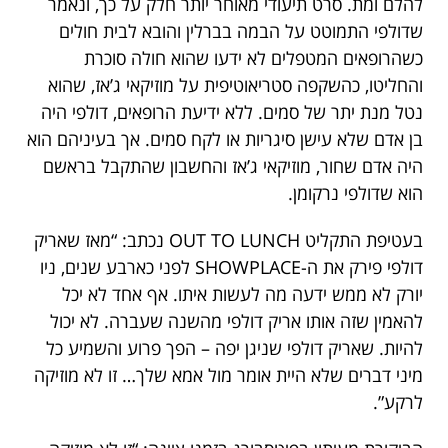
להלם ומת. סרט תיעודי מאוחר יותר חלק על כך, ונאמר
שדולפי התמוטט על הבמה בברלין והובא לבית חולים
כשהרופאים המטפלים לא ידעו שהוא חולה סוכרת
והחליטו, כהשקפה סטריאוטיפית על מוזיקאי ג’אז, שהוא
נטל מנת יתר של סמים. ללא ידיעת הרופאים, דולפי היה
בן אדם שלא עישן סיגריות או לקח סמים. אך בעיניהם הוא
היה אדם שחור, מוזיקאי ג’אז והחשבון שהתקבל בראשם
הוא שדולפי נרקומן.
בעטיפת התקליט OUT TO LUNCH נכתב: “מאז שאריק
דולפי פירק את ה-SHOWPLACE לפני כארבע שנים, ניו
יורק לא ממש ידעה מה לעשות איתו. אף אחד לא יכל
להאמין שזה אותו אריק דולפי מהשנה שעברה. לא יכול
להיות. שאריק דולפי שניגן יפה – הפך פרוע והשמיע כל
מיני דברים שלא היית אומר מול אמא שלך… זו לא מוזיקה
לרקע”.