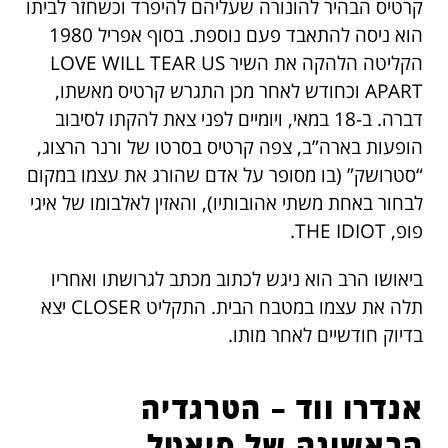
קרטיס הבהיר להונורה שעליהם להיפרד וכשחזר לביתו
הוא ניסה להתאבד פעם נוספת. בסוף אפריל 1980
הקליטה הלהקה את השיר LOVE WILL TEAR US
APART וכחודש לאחר מכן התגרש קרטיס מאשתו,
דברה. ב-18 במאי, ויומיים לפני צאת להקתו לסיבוב
הופעות בארה”ב, צפה קרטיס בסרטו של ורנר הרצוג,
“סטרושק” (בו מסופר על אדם שהורג את עצמו במקום
לבחור באחת משתי אהובותיו), והאזין לאלבומו של איגי
פופ, THE IDIOT.
ביאושו הרב הוא ניגש לכתוב מכתב לגרושתו ואחריו
תלה את עצמו במטבח הבית. התקליט CLOSER יצא
בדיוק חודשיים לאחר מותו.
אנדרו ווד – הטרגדיה
הראשונה של סיאטל