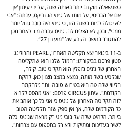
כשנשאלה מוקדם יותר באותה שנה, על ידי עיתון ‘אן
אם אי’ הבריטי, על מותו של ג’ימי הנדריקס, ענתה: “אני
לא יכולה למות בשנה הזו, כי ג’ימי היה כוכב גדול יותר
ממני”. ובכן, לא הצליח לה. ג’ניס עברה מיד לאחר מכן
להתגורר במשכן הקבע של “מועדון 27”.
ב-11 בינואר יצא תקליטה האחרון, PEARL והרולינג
סטון פרסם בביקורתו: “המזל שלנו הוא שתקליטה
האחרון של ג’ניס ג’ופלין הוא תקליט טוב. קולה,
שנקטע בשל מותה, נמצא במצב מצוין כאן. להקת
הליווי שלה פה היא בפירוש טובה יותר מלהקתה
הקודמת”. עיתון CIRCUS פרסם: “אני מהסס לקרוא
לזה תקליטה האחרון של ג’ניס כי אני כל כך אוהב את
כל הקודמים שלה, אך אין ספק שזה תקליטה הטוב
ביותר. הלהיט שלה על בובי מגי רק מראה שג’ניס יכלה
לשיר בעדינות ומתיקות ולא רק בחספוס עם צרחות”.