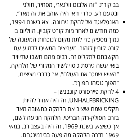
בביקורת: “זה אלבום וולגארי, מפחיד, חולני
ובטעם רע. פרדי ודאי היה אוהב את זה מאד”.
האנפלאגד של להקת נירוונה. יצא בשנת 1994,
כמה חודשים לאחר מות קורט קוביין. הווליום בו
נמוך מספיק כדי לתת מקום לנוכחות המעונה של
קורט קוביין לזהור. מעריצים המשיכו לדמוע עם
הקשבתם לתקליט זה. רבים מהם חשבו שדייויד
בואי עשה גירסת כיסוי לשיר המקורי של הלהקה,
“האיש שמכר את העולם”. אך כדברי מציצים,
“הפוך גוטה! הפוך!”.
4 להקת פיירפורט קונבנשן –
UNHALFBRICKING. זה היה אמור להיות
תקליט שמח שיציב את הלהקה כחשובה מאד
בזרם הפולק-רוק הבריטי. הלהקה הגיעה לשם,
אך כשיצא, בשנת 1969, זה היה בעצב רב. במאי
1969 חזרה הלהקה מהופעה בבירמינגהם.