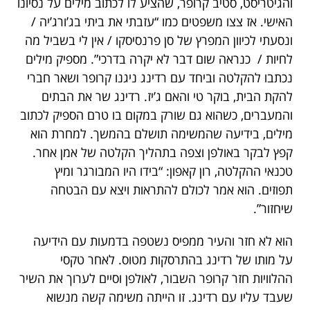
והגיטריסט, סטיב קרופר, שהציע לו לכתוב מילים על נסיונו
האישי. אז צצו משפטים כמו “עזבתי את ביתי בג’ורג’יה /
ונסעתי לכיוון המפרץ של סן פרנסיסקו / אין לי בשביל מה
לחיות / כנראה שום דבר לא יקרה בדרכי”. מספיק מילים
נכתבו להקלטה וביחד עם רדינג ניגנו קרופר ושאר חברי
להקת הבית, בוקר טי והאם ג’יז. רדינג שר את הבתים
והמעברים, כשהוא גם שורק במקום בו טרם הספיק לכתוב
מילים, בידיעה שהמשימה תושלם בהמשך. למחרת הוא
קפץ לבקר באולפן וצפה בתהליך הקלטה של אמן אחר.
טכנאי ההקלטה, רון קאפון: “בידו היו המבורגר ומיץ
תפוזים. הוא אמר לכולם להתראות ויצא עם הבטחה
שיחזור”.
הוא לא חזר והעיר ממפיס נשטפה בדמעות עם הידיעה
על מותו של רדינג בהתרסקות מטוס. לאחר טקסי
ההלוויות חזר קרופר השבור, לאולפן וסיים לערוך את השיר
שעבד עליו עם רדינג. זו הייתה משימה קשה מנשוא