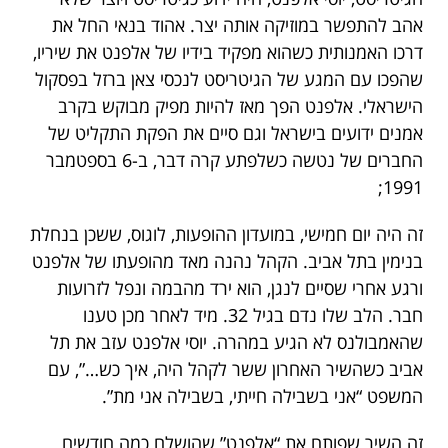
אהב להתפשר במוזיקה אותה יצר. אהוד בנאי החל את
דרכו האמנותית כשהוא מפקיד בידיו של אלפנט את שיריו,
שהפכו עם המגע של הגיטריסט לנכסי צאן ברזל בפסקול
הישראלי. אלפנט הפך מאז להיות מפיק מבוקש בקרב
אמנים ידועים בישראל וגם סיים את הפקת התקליט של
החברים של נטשה כשלפתע קרה דבר, ב-6 בספטמבר
1991;
זה היה יום חמישי, במועדון ההופעות, לוגוס, ששכן בנחלת
בנימין בתל אביב. הקהל נהנה מאד מהופעתו של אלפנט
ורגע אחרי שסיים לנגן, הוא ירד מהבמה ונפל לזרועות
חבר. הלב שלו נדם בגיל 32. מיד לאחר מכן טענו
שהאמבולנס לא הגיע במהרה. יוסי אלפנט עזב את תל
אביב כשהשיר האחרון ששר לקהל היה, איך כש…”, עם
המשפט “אני בשבילה חייתי, בשבילה אני מת”.
זה השיר שפותח את “אלפנט” שהושלם כמה חודשים