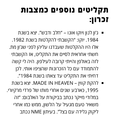
תקליטים נוספים כמצבות
זכרון:
ג’ון לנון ויוקו אונו – “חלב ודבש”. יצא בשנת
1984. יוקו: “הקשבתי להקלטות בשנת 1982.
אלו היו ההקלטות שעבדנו עליהן לפני שג’ון מת.
חשתי אחראית לסיים את התקליט, אז הקשבתי
לזה באולפן והייתי קרובה לעילפון. היה לי קשה
להתמודד עם כל הזכרונות שהציפו אותי. לכן
דחיתי את התקליט עד צאתו בשנת 1984”.
להקת קווין – MADE IN HEAVEN. יצא בשנת
1995, כארבע שנים אחרי מותו של פרדי מרקיורי.
במלודי מייקר נכתב בביקורת על האלבום: “זה
משאיר טעם מגעיל על הלשון, ממש כמו אחרי
ליקוק גלידה עם בצל”. בעיתון NME נכתב