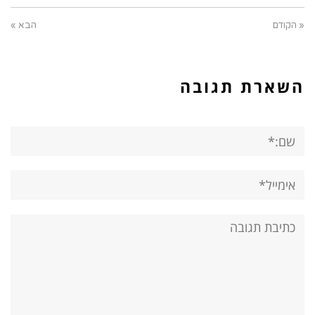
« הקודם
הבא »
השארת תגובה
שם:*
אימייל*
אתר:
תגובה: