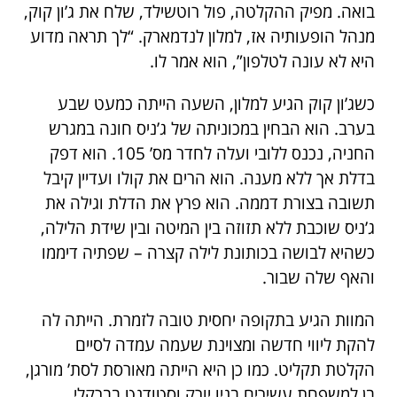
בואה. מפיק ההקלטה, פול רוטשילד, שלח את ג’ון קוק,
מנהל הופעותיה אז, למלון לנדמארק. “לך תראה מדוע
היא לא עונה לטלפון”, הוא אמר לו.
כשג’ון קוק הגיע למלון, השעה הייתה כמעט שבע
בערב. הוא הבחין במכוניתה של ג’ניס חונה במגרש
החניה, נכנס ללובי ועלה לחדר מס’ 105. הוא דפק
בדלת אך ללא מענה. הוא הרים את קולו ועדיין קיבל
תשובה בצורת דממה. הוא פרץ את הדלת וגילה את
ג’ניס שוכבת ללא תזוזה בין המיטה ובין שידת הלילה,
כשהיא לבושה בכותונת לילה קצרה – שפתיה דיממו
והאף שלה שבור.
המוות הגיע בתקופה יחסית טובה לזמרת. הייתה לה
להקת ליווי חדשה ומצוינת שעמה עמדה לסיים
הקלטת תקליט. כמו כן היא הייתה מאורסת לסת’ מורגן,
בן למשפחת עשירים בניו יורק וסטודנט בברקלי.