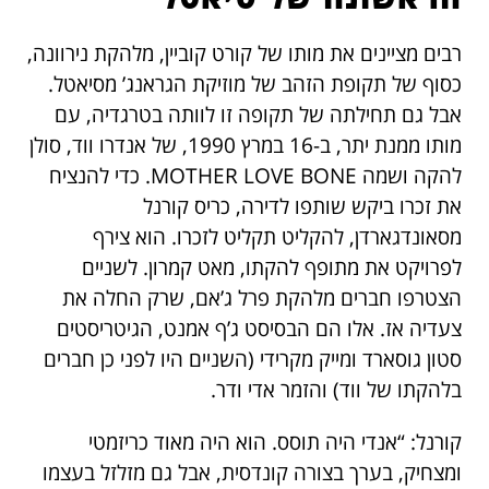
רבים מציינים את מותו של קורט קוביין, מלהקת נירוונה,
כסוף של תקופת הזהב של מוזיקת הגראנג’ מסיאטל.
אבל גם תחילתה של תקופה זו לוותה בטרגדיה, עם
מותו ממנת יתר, ב-16 במרץ 1990, של אנדרו ווד, סולן
להקה ושמה MOTHER LOVE BONE. כדי להנציח
את זכרו ביקש שותפו לדירה, כריס קורנל
מסאונדגארדן, להקליט תקליט לזכרו. הוא צירף
לפרויקט את מתופף להקתו, מאט קמרון. לשניים
הצטרפו חברים מלהקת פרל ג’אם, שרק החלה את
צעדיה אז. אלו הם הבסיסט ג’ף אמנט, הגיטריסטים
סטון גוסארד ומייק מקרידי (השניים היו לפני כן חברים
בלהקתו של ווד) והזמר אדי ודר.
קורנל: “אנדי היה תוסס. הוא היה מאוד כריזמטי
ומצחיק, בערך בצורה קונדסית, אבל גם מזלזל בעצמו