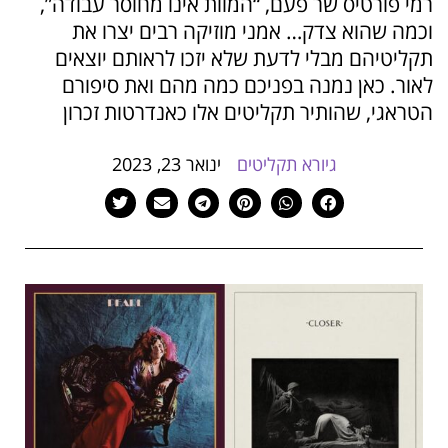
רמי פורטיס שר פעם, “המוות אינו מחוסר עבודה”,
הוסף קו תחתון לקישורים
format_underlined
וכמה שהוא צדק… אמני מוזיקה רבים יצרו את
סמן קישורים
font_download
תקליטיהם מבלי לדעת שלא יזכו לראותם יוצאים
לאור. כאן נמנה בפניכם כמה מהם ואת סיפורם
לאפס
cached
הטראגי, שהותיר תקליטים אלו כאנדרטות זכרון
את
כל
האפשרויות
גיורא תקליטים
ינואר 23, 2023